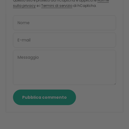
Questo sito è protetto da hCaptcha e applica le
Norme
sulla privacy
e i
Termini di servizio
di hCaptcha.
Nome
E-mail
Messaggio
Pubblica commento