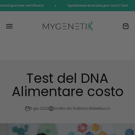
Vai al contenuto
ratori partner certificati
Spedizione Gratuita per tutti i Test
myGenetiX™
Menù
Carrel
test genetico dna
Test del DNA
Alimentare costo
5 giu 2023
Scritto da Galliano Balestrucci