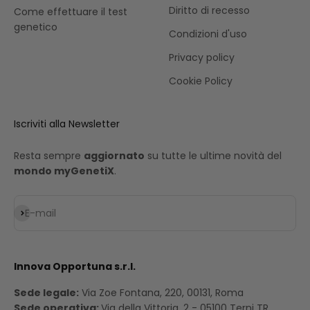
Diritto di recesso
Come effettuare il test
genetico
Condizioni d'uso
Privacy policy
Cookie Policy
Iscriviti alla Newsletter
Resta sempre
aggiornato
su tutte le ultime novità del
mondo myGenetiX
.
Iscriviti alla newsletter
E-mail
Innova Opportuna s.r.l.
Sede legale:
Via Zoe Fontana, 220, 00131, Roma
Sede operativa:
Via della Vittoria, 2 - 05100 Terni TR