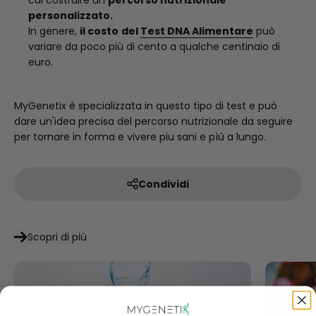
cui costruire un
percorso nutrizionale
personalizzato.
In genere,
il costo
del
Test DNA Alimentare
può
variare da poco più di cento a qualche centinaio di
euro.
MyGenetix è specializzata in questo tipo di test e può
dare un'idea precisa del percorso nutrizionale da seguire
per tornare in forma e vivere piu sani e pìú a lungo.
Condividi
Scopri di più