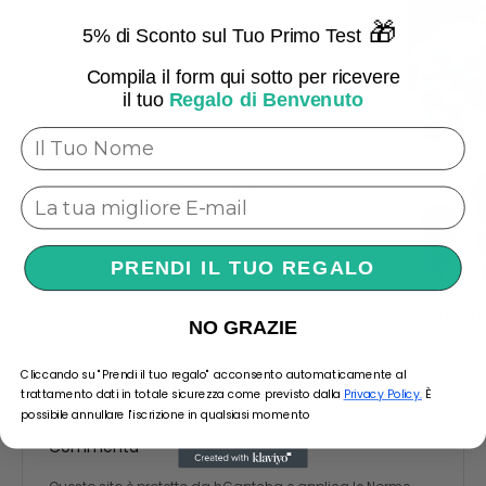
🎁
5% di Sconto sul Tuo Primo Test
Compila il form qui sotto per ricevere
il tuo
Regalo di Benvenuto
Test Genetici e Intelligenza Artificiale: Il Futuro
nel nostro DNA
1 giu 2023
Galliano Balestrucci
PRENDI IL TUO REGALO
Scienza de
NO GRAZIE
8 giu 20
Cliccando su "Prendi il tuo regalo" acconsento automaticamente al
trattamento dati in totale sicurezza come previsto dalla
Privacy Policy.
È
possibile annullare l'iscrizione in qualsiasi momento
Commenta