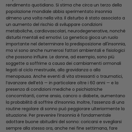
rendimento quotidiano. Si stima che circa un terzo della
popolazione mondiale abbia sperimentato insonnia
almeno una volta nella vita. Il disturbo è stato associato a
un aumento del rischio di sviluppare condizioni
metaboliche, cardiovascolari, neurodegenerative, nonché
disturbi mentali ed emotivi. La genetica gioca un ruolo
importante nel determinare la predisposizione all'insonnia,
ma vi sono anche numerosi fattori ambientali e fisiologici
che possono influire. Le donne, ad esempio, sono più
soggette a soffrirne a causa dei cambiamenti ormonali
legati al ciclo mestruale, alla gravidanza o alla
menopausa. Anche eventi di vita stressanti o traumatici,
l’avanzare dell’età — in particolare oltre i 60 anni — e la
presenza di condizioni mediche o psichiatriche
concomitanti, come ansia, cancro o diabete, aumentano
la probabilità di soffrire d’insonnia. Inoltre, l’assenza di una
routine regolare di sonno può peggiorare ulteriormente la
situazione. Per prevenire l’insonnia è fondamentale
adottare buone abitudini del sonno: coricarsi e svegliarsi
sempre alla stessa ora, anche nei fine settimana, fare