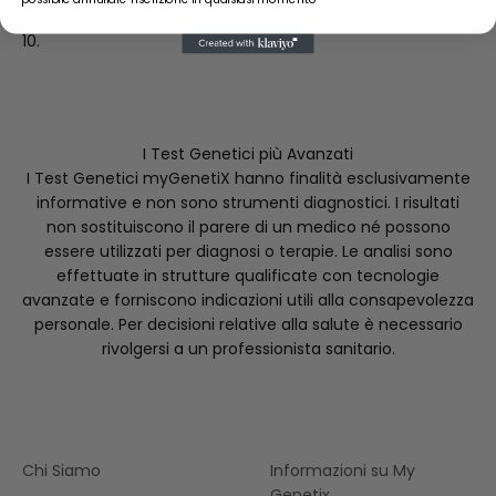
conseguenze. J Clin Sleep Med. 2007 Aug 15;3(5 Suppl):S7-
10.
I Test Genetici più Avanzati
I Test Genetici myGenetiX hanno finalità esclusivamente
informative e non sono strumenti diagnostici. I risultati
non sostituiscono il parere di un medico né possono
essere utilizzati per diagnosi o terapie. Le analisi sono
effettuate in strutture qualificate con tecnologie
avanzate e forniscono indicazioni utili alla consapevolezza
personale. Per decisioni relative alla salute è necessario
rivolgersi a un professionista sanitario.
Chi Siamo
Informazioni su My
Genetix