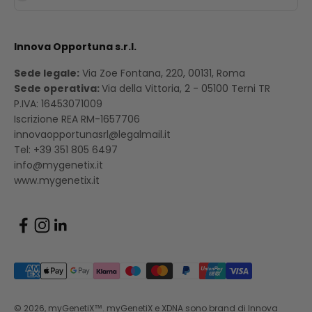
Innova Opportuna s.r.l.
Sede legale:
Via Zoe Fontana, 220, 00131, Roma
Sede operativa:
Via della Vittoria, 2 - 05100 Terni TR
P.IVA: 16453071009
Iscrizione REA RM-1657706
innovaopportunasrl@legalmail.it
Tel: +39 351 805 6497
info@mygenetix.it
www.mygenetix.it
© 2026, myGenetiX™. myGenetiX e XDNA sono brand di Innova