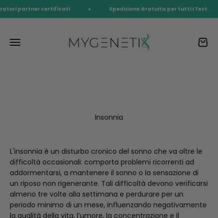
Vai al contenuto
ratori partner certificati
Spedizione Gratuita per tutti i Test
myGenetiX™
Menù
Carrel
test genetico dna
Insonnia
L'insonnia è un disturbo cronico del sonno che va oltre le
difficoltà occasionali: comporta problemi ricorrenti ad
addormentarsi, a mantenere il sonno o la sensazione di
un riposo non rigenerante. Tali difficoltà devono verificarsi
almeno tre volte alla settimana e perdurare per un
periodo minimo di un mese, influenzando negativamente
la qualità della vita, l’umore, la concentrazione e il