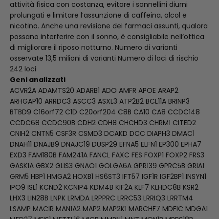
attività fisica con costanza, evitare i sonnellini diurni
prolungati e limitare l’assunzione di caffeina, alcol e
nicotina. Anche una revisione dei farmaci assunti, qualora
possano interferire con il sonno, è consigliabile nell’ottica
di migliorare il riposo notturno. Numero di varianti
osservate 13,5 milioni di varianti Numero di loci di rischio
242 loci
Geni analizzati
ACVR2A ADAMTS20 ADARB1 ADO AMFR APOE ARAP2
ARHGAP10 ARRDC3 ASCC3 ASXL3 ATP2B2 BCL11A BRINP3
BTBD9 C16orf72 C1D C20orf204 C8B CA10 CA8 CCDC148
CCDC68 CCDC90B CDH2 CDH8 CHCHD3 CHRM1 CITED2
CNIH2 CNTN5 CSF3R CSMD3 DCAKD DCC DIAPH3 DMAC1
DNAH11 DNAJB9 DNAJC19 DUSP29 EFNA5 ELFN1 EP300 EPHA7
EXD3 FAM180B FAM241A FANCL FAXC FES FOXP1 FOXP2 FRS3
GASK1A GBX2 GLIS3 GNAO1 GOLGA6A GPR139 GPRC5B GRIA1
GRM5 HBP1 HMGA2 HOXB1 HS6ST3 IFT57 IGF1R IGF2BP1 INSYN1
IPO9 ISL1 KCND2 KCNIP4 KDM4B KIF2A KLF7 KLHDC8B KSR2
LHX3 LIN28B LNPK LRMDA LRPPRC LRRC53 LRRIQ3 LRRTM4
LSAMP MACIR MAN1A2 MAP2 MAP2K1 MARCHF7 MDFIC MDGA1