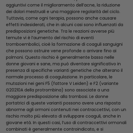
aggiuntivi come il miglioramento dell’acne, la riduzione
dei dolori mestruali e una maggiore regolarità del ciclo.
Tuttavia, come ogni terapia, possono anche causare
effetti indesiderati, che in alcuni casi sono influenzati da
predisposizioni genetiche. Tra le reazioni avverse più
temute vi è l’aumento del rischio di eventi
tromboembolici, cioè la formazione di coaguli sanguigni
che possono ostruire vene profonde o arrivare fino ai
polmoni. Questo rischio è generalmente basso nelle
donne giovani e sane, ma può diventare significativo in
presenza di specifiche varianti genetiche che alterano il
normale processo di coagulazione. In particolare, le
mutazioni nei geni F5 (fattore V Leiden) e F2 (variante
G20210A della protrombina) sono associate a una
maggiore predisposizione alla trombosi. Le donne
portatrici di queste varianti possono avere una risposta
abnorme agli ormoni contenuti nei contraccettivi, con un
rischio molto più elevato di sviluppare coaguli, anche in
giovane età. In questi casi, l’uso di contraccettivi ormonali
combinati è generalmente controindicato, e si