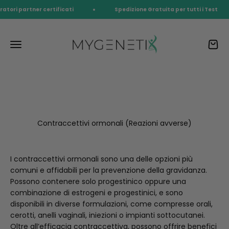
Vai al contenuto
ratori partner certificati
Spedizione Gratuita per tutti i Test
myGenetiX™
Menù
Carrel
test genetico dna
Contraccettivi ormonali (Reazioni avverse)
I contraccettivi ormonali sono una delle opzioni più
comuni e affidabili per la prevenzione della gravidanza.
Possono contenere solo progestinico oppure una
combinazione di estrogeni e progestinici, e sono
disponibili in diverse formulazioni, come compresse orali,
cerotti, anelli vaginali, iniezioni o impianti sottocutanei.
Oltre all’efficacia contraccettiva, possono offrire benefici