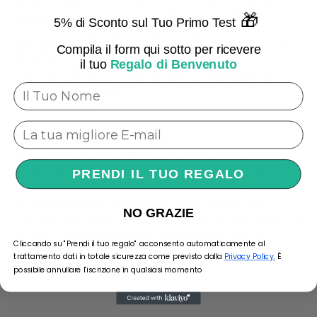
Nella categoria dei contraccettivi ormonali si trovano i
seguenti principi attivi: Desogestrel (ad esempio
🎁
5% di Sconto sul Tuo Primo Test
Ceracet®, Cyclessa®). Estradiolo/progesterone (ad es.
Metrigen®, Bijuva®). Etinilestradiolo/norelgestromina (es.:
Compila il form qui sotto per ricevere
Evra®) Etonogestrel (es: Implanon®, Nuvaring®)
il tuo
Regalo di Benvenuto
Levonogestrel (es. Mirena®, Liletta®) Noretindrone (es.
Activelle®, Primolut®)
Geni analizzati
F5
Bibliografia
Venous thromboembolism and hormonal contraception.
Royal College of Obstetricians and Gynaecologists; 2006.
PRENDI IL TUO REGALO
Guideline no. 40: 1-13. Medical eligibility criteria for
contraceptive use. World Health Organization; 2015.
NO GRAZIE
Pastori D et al. A Comprehensive Review of Risk Factors for
Venous Thromboembolism: From Epidemiology to
Cliccando su "Prendi il tuo regalo" acconsento automaticamente al
Pathophysiology. Int J Mol Sci. 2023 Feb 5;24(4):3169.
trattamento dati in totale sicurezza come previsto dalla
Privacy Policy.
È
possibile annullare l'iscrizione in qualsiasi momento