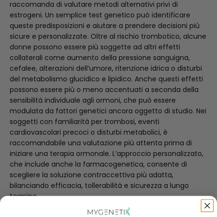
raccomanda di valutare metodi alternativi privi di
estrogeni. Un semplice test genetico può identificare
queste predisposizioni e aiutare a prendere decisioni più
sicure e personalizzate. Oltre al rischio trombotico, alcune
donne possono essere più soggette ad altri effetti
collaterali come aumento della pressione sanguigna,
cefalee, alterazioni dell’umore, ritenzione idrica o disturbi
del metabolismo glucidico e lipidico. Anche questi effetti
possono essere più o meno accentuati a seconda della
sensibilità individuale agli ormoni, che può essere
modulata da fattori genetici ancora oggetto di studio. Nei
soggetti con familiarità per trombosi, eventi
cardiovascolari precoci o disturbi metabolici, è
raccomandabile una valutazione più attenta prima di
iniziare una terapia ormonale. L’approccio personalizzato,
che include anche la farmacogenetica, consente di
scegliere la soluzione contraccettiva più adatta,
bilanciando efficacia, tollerabilità e sicurezza a lungo
termine.
Nomi commerciali